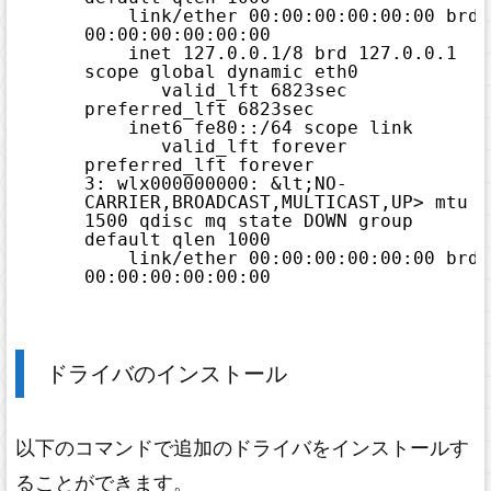
link
/ether
00:00:00:00:00:00 brd 
00:00:00:00:00:00
inet 127.0.0.1
/8
brd 127.0.0.1 
scope global dynamic eth0
valid_lft 6823sec 
preferred_lft 6823sec
inet6 fe80::
/64
scope link 
valid_lft forever 
preferred_lft forever
3: wlx000000000: &lt;NO-
CARRIER,BROADCAST,MULTICAST,UP> mtu 
1500 qdisc mq state DOWN group 
default qlen 1000
link
/ether
00:00:00:00:00:00 brd 
00:00:00:00:00:00
ドライバのインストール
以下のコマンドで追加のドライバをインストールす
ることができます。