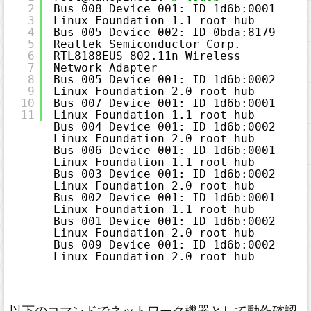
2
Bus 008 Device 001: ID 1d6b:0001 
n
t
3
Linux Foundation 1.1 root hub
a
x
4
Bus 005 Device 002: ID 0bda:8179 
H
5
Realtek Semiconductor Corp. 
i
g
6
RTL8188EUS 802.11n Wireless 
h
7
Network Adapter
l
i
8
Bus 005 Device 001: ID 1d6b:0002 
g
9
Linux Foundation 2.0 root hub
h
t
10
Bus 007 Device 001: ID 1d6b:0001 
e
11
Linux Foundation 1.1 root hub
r
に
Bus 004 Device 001: ID 1d6b:0002 
つ
Linux Foundation 2.0 root hub
い
て
Bus 006 Device 001: ID 1d6b:0001 
Linux Foundation 1.1 root hub
Bus 003 Device 001: ID 1d6b:0002 
Linux Foundation 2.0 root hub
Bus 002 Device 001: ID 1d6b:0001 
Linux Foundation 1.1 root hub
Bus 001 Device 001: ID 1d6b:0002 
Linux Foundation 2.0 root hub
Bus 009 Device 001: ID 1d6b:0002 
Linux Foundation 2.0 root hub
以下のコマンドでネットワーク機器として動作確認