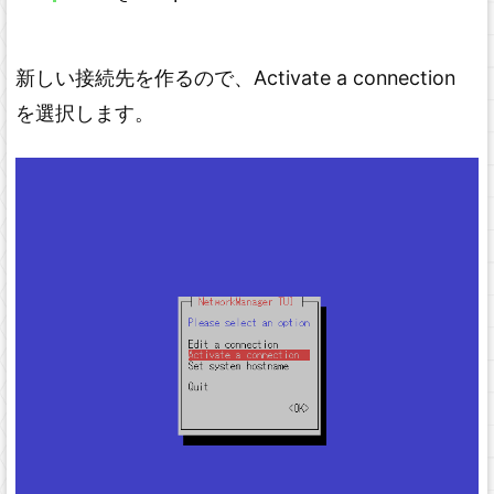
n
t
a
x
H
i
新しい接続先を作るので、Activate a connection
g
h
l
を選択します。
i
g
h
t
e
r
に
つ
い
て