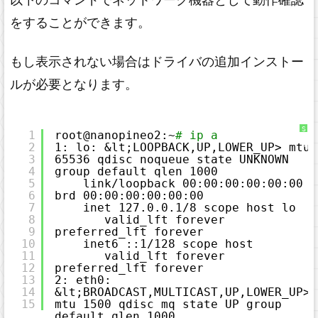
をすることができます。
もし表示されない場合はドライバの追加インストー
ルが必要となります。
S
1
root@nanopineo2:~
# ip a
y
2
1: lo: &lt;LOOPBACK,UP,LOWER_UP> mtu 
n
t
3
65536 qdisc noqueue state UNKNOWN 
a
x
4
group default qlen 1000
H
5
link
/loopback
00:00:00:00:00:00 
i
g
6
brd 00:00:00:00:00:00
h
7
inet 127.0.0.1
/8
scope host lo
l
i
8
valid_lft forever 
g
9
preferred_lft forever
h
t
10
inet6 ::1
/128
scope host 
e
11
valid_lft forever 
r
に
12
preferred_lft forever
つ
13
2: eth0: 
い
て
14
&lt;BROADCAST,MULTICAST,UP,LOWER_UP> 
15
mtu 1500 qdisc mq state UP group 
default qlen 1000