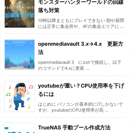
モンスターハンターワールドの回線
落ち対策
10時以降まともにプレイできない 朝や昼間
には正常に集会所や、4Fの集会エリアに ...
openmediavault 3.x→4.x 更新方
法
openmediavault 3 にsshで接続し、以下
のコマンドで4.xに更新 ...
youtubeが重い？CPU使用率を下げ
るには
はじめに パソコンが基本的にI7しかないで
すが、youtubeのCPU使用率が高 ...
TrueNAS 手動プール作成方法