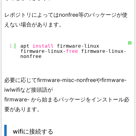
レポジトリによってはnonfree等のパッケージが使
えない場合があります。
S
1
apt 
install
firmware-linux 
y
firmware-linux-
free
firmware-linux-
n
t
nonfree 
a
x
H
i
g
h
l
必要に応じてfirmware-misc-nonfreeやfirmware-
i
g
h
iwlwifiなど接頭語が
t
e
r
firmware- から始まるパッケージをインストール必
に
つ
い
要があります。
て
wifiに接続する