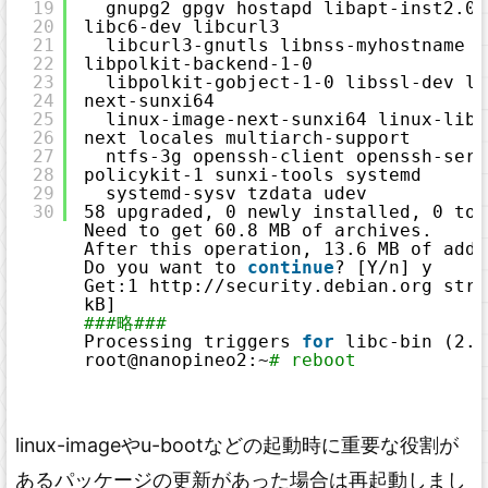
19
gnupg2 gpgv hostapd libapt-inst2.0 
20
libc6-dev libcurl3
21
libcurl3-gnutls libnss-myhostname l
22
libpolkit-backend-1-0
23
libpolkit-gobject-1-0 libssl-dev li
24
next-sunxi64
25
linux-image-next-sunxi64 linux-libc
26
next locales multiarch-support
27
ntfs-3g openssh-client openssh-serv
28
policykit-1 sunxi-tools systemd
29
systemd-sysv tzdata udev
30
58 upgraded, 0 newly installed, 0 to 
Need to get 60.8 MB of archives.
After this operation, 13.6 MB of addi
Do you want to 
continue
? [Y
/n
] y
Get:1 http:
//security
.debian.org stre
kB]
###略###
Processing triggers 
for
libc-bin (2.2
root@nanopineo2:~
# reboot
linux-imageやu-bootなどの起動時に重要な役割が
あるパッケージの更新があった場合は再起動しまし