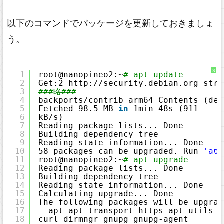
以下のコマンドでパッケージを更新しておきましょ
う。
S
1
root@nanopineo2:~
# apt update
y
2
Get:2 http:
//security
.debian.org stre
n
t
3
###略###
a
x
4
backports
/contrib
arm64 Contents (deb
H
5
Fetched 98.5 MB 
in
1min 48s (911 
i
g
6
kB
/s
)                                
h
7
Reading package lists... Done
l
i
8
Building dependency tree       
g
9
Reading state information... Done
h
t
10
58 packages can be upgraded. Run 
'apt
e
11
root@nanopineo2:~
# apt upgrade 
r
に
12
Reading package lists... Done
つ
13
Building dependency tree       
い
て
14
Reading state information... Done
15
Calculating upgrade... Done
16
The following packages will be upgrad
17
apt apt-transport-https apt-utils a
18
curl dirmngr gnupg gnupg-agent