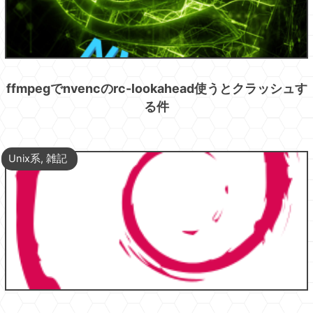
ffmpegでnvencのrc-lookahead使うとクラッシュす
る件
Unix系
,
雑記