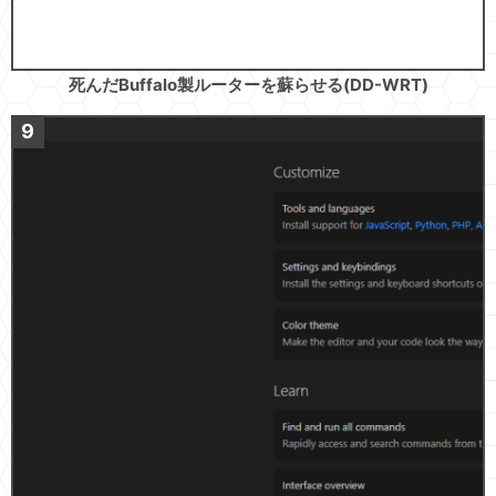
死んだBuffalo製ルーターを蘇らせる(DD-WRT)