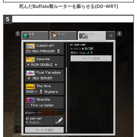
死んだBuffalo製ルーターを蘇らせる(DD-WRT)