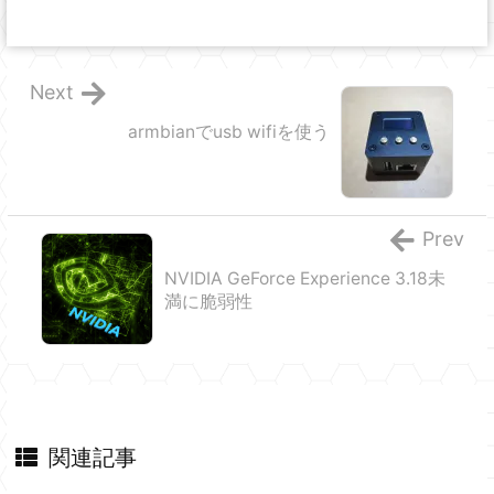
Next
armbianでusb wifiを使う
Prev
NVIDIA GeForce Experience 3.18未
満に脆弱性
関連記事