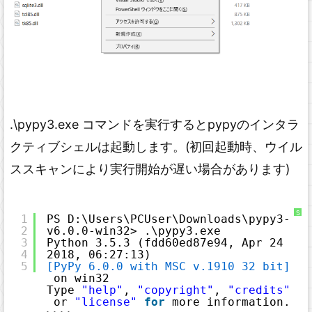
.\pypy3.exe コマンドを実行するとpypyのインタラ
クティブシェルは起動します。(初回起動時、ウイル
ススキャンにより実行開始が遅い場合があります)
S
1
PS D:\Users\PCUser\Downloads\pypy3-
y
2
v6.0.0-win32> .\pypy3.exe
n
t
3
Python 3.5.3 (fdd60ed87e94, Apr 24 
a
x
4
2018, 06:27:13)
H
5
[PyPy 6.0.0 with MSC v.1910 32 bit]
i
g
on win32
h
Type 
"help"
, 
"copyright"
, 
"credits"
l
i
or 
"license"
for
more information.
g