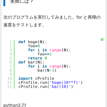
実際には？
次のプログラムを実行してみました。for と再帰の
速度をテストします。
S
1
def
hoge(N):
y
2
foo
=
0
n
t
3
for
i 
in
range
(N):
a
x
4
foo
+
=
1
H
5
return
0
i
g
6
def
bar(N):
h
7
for
i 
in
range
(N):
l
i
8
bar(N
-
1
)
g
9
h
t
10
import
cProfile
e
11
cProfile.run(
'hoge(10**7)'
)
r
に
12
cProfile.run(
'bar(10)'
)
つ
い
て
python3.7.1