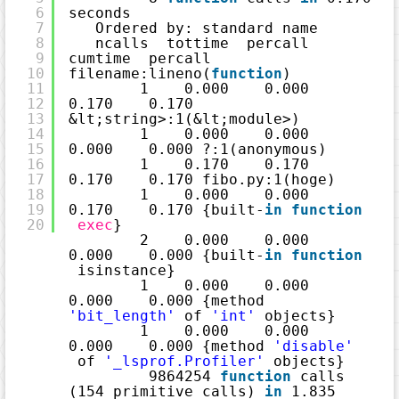
g
6
seconds
h
7
Ordered by: standard name
l
i
8
ncalls  tottime  percall  
g
9
cumtime  percall 
h
t
10
filename:lineno(
function
)
e
11
1    0.000    0.000    
r
に
12
0.170    0.170 
つ
13
&lt;string>:1(&lt;module>)
い
て
14
1    0.000    0.000    
15
0.000    0.000 ?:1(anonymous)
16
1    0.170    0.170    
17
0.170    0.170 fibo.py:1(hoge)
18
1    0.000    0.000    
19
0.170    0.170 {built-
in
function
20
exec
}
2    0.000    0.000    
0.000    0.000 {built-
in
function
isinstance}
1    0.000    0.000    
0.000    0.000 {method 
'bit_length'
of 
'int'
objects}
1    0.000    0.000    
0.000    0.000 {method 
'disable'
of 
'_lsprof.Profiler'
objects}
9864254 
function
calls 
(154 primitive calls) 
in
1.835 