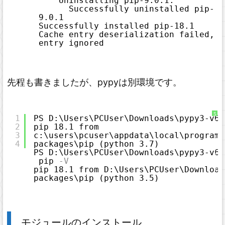
Uninstalling pip-9.0.1:
Successfully uninstalled pip-
9.0.1
Successfully installed pip-18.1
Cache entry deserialization failed, 
entry ignored
先程も書きましたが、pypyは別環境です。
S
1
PS D:\Users\PCUser\Downloads\pypy3-v6.
y
2
pip 18.1 from 
n
t
3
c:\users\pcuser\appdata\local\programs
a
x
4
packages\pip (python 3.7)
H
PS D:\Users\PCUser\Downloads\pypy3-v6.
i
g
pip
-V
h
pip 18.1 from D:\Users\PCUser\Download
l
i
packages\pip (python 3.5)
g
h
t
e
r
に
つ
い
モジュールのインストール
て