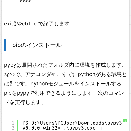
>>>>
h
t
e
r
に
つ
い
exit()やctrl+c で終了します。
て
pipのインストール
pypyは展開されたフォルダ内に環境を作成します。
なので、アナコンダや、すでにpythonがある環境と
は別です。pythonモジュールをインストールする
pipをpypyで利用できるようにします。次のコマン
ドを実行します。
S
1
PS D:\Users\PCUser\Downloads\pypy3-
y
2
v6.0.0-win32> .\pypy3.exe
-m
n
t