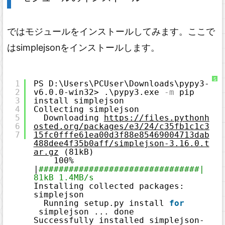
ではモジュールをインストールしてみます。ここで
はsimplejsonをインストールします。
S
1
PS D:\Users\PCUser\Downloads\pypy3-
y
2
v6.0.0-win32> .\pypy3.exe
-m
pip 
n
t
3
install simplejson
a
x
4
Collecting simplejson
H
5
Downloading 
https://files.pythonh
i
g
6
osted.org/packages/e3/24/c35fb1c1c3
h
7
15fc0fffe61ea00d3f88e85469004713dab
l
i
488dee4f35b0aff/simplejson-3.16.0.t
g
ar.gz
 (81kB)
h
t
100% 
e
|
################################| 
r
に
81kB 1.4MB/s
つ
Installing collected packages: 
い
て
simplejson
Running setup.py install 
for
simplejson ... done
Successfully installed simplejson-