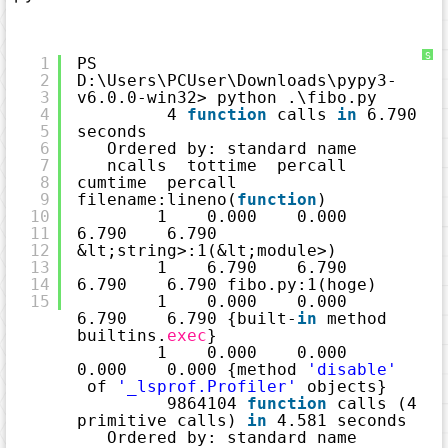
S
1
PS 
y
2
D:\Users\PCUser\Downloads\pypy3-
n
t
3
v6.0.0-win32> python .\fibo.py
a
x
4
4 
function
calls 
in
6.790 
H
5
seconds
i
g
6
Ordered by: standard name
h
7
ncalls  tottime  percall  
l
i
8
cumtime  percall 
g
9
filename:lineno(
function
)
h
t
10
1    0.000    0.000    
e
11
6.790    6.790 
r
に
12
&lt;string>:1(&lt;module>)
つ
13
1    6.790    6.790    
い
て
14
6.790    6.790 fibo.py:1(hoge)
15
1    0.000    0.000    
6.790    6.790 {built-
in
method 
builtins.
exec
}
1    0.000    0.000    
0.000    0.000 {method 
'disable'
of 
'_lsprof.Profiler'
objects}
9864104 
function
calls (4 
primitive calls) 
in
4.581 seconds
Ordered by: standard name