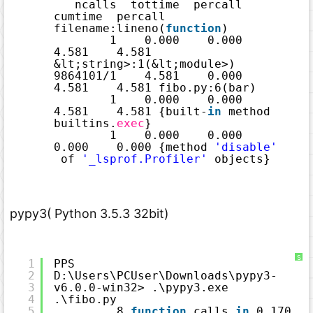
ncalls  tottime  percall  
cumtime  percall 
filename:lineno(
function
)
1    0.000    0.000    
4.581    4.581 
&lt;string>:1(&lt;module>)
9864101
/1
4.581    0.000    
4.581    4.581 fibo.py:6(bar)
1    0.000    0.000    
4.581    4.581 {built-
in
method 
builtins.
exec
}
1    0.000    0.000    
0.000    0.000 {method 
'disable'
of 
'_lsprof.Profiler'
objects}
pypy3( Python 3.5.3 32bit)
S
1
PPS 
y
2
D:\Users\PCUser\Downloads\pypy3-
n
t
3
v6.0.0-win32> .\pypy3.exe 
a
x
4
.\fibo.py
H
5
8 
function
calls 
in
0.170 
i