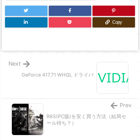
Copy
Next
GeForce 417.71 WHQL ドライバ
Prev
R6S(PC版)を安く買う方法（結局セ
ール待ち？）