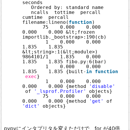
seconds
Ordered by: standard name
ncalls  tottime  percall  
cumtime  percall 
filename:lineno(
function
)
75    0.000    0.000    
0.000    0.000 &lt;frozen 
importlib._bootstrap>:190(cb)
1    0.000    0.000    
1.835    1.835 
&lt;string>:1(&lt;module>)
9864101
/1
1.835    0.000    
1.835    1.835 fibo.py:6(bar)
1    0.000    0.000    
1.835    1.835 {built-
in
function
exec
}
1    0.000    0.000    
0.000    0.000 {method 
'disable'
of 
'_lsprof.Profiler'
objects}
75    0.000    0.000    
0.000    0.000 {method 
'get'
of 
'dict'
objects}
pypyにインタプリタを変えただけで、for が40倍、