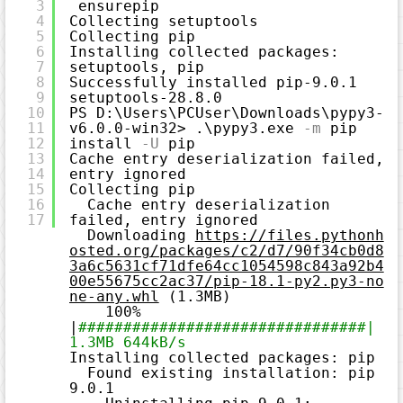
3
ensurepip
a
x
4
Collecting setuptools
H
5
Collecting pip
i
g
6
Installing collected packages: 
h
7
setuptools, pip
l
i
8
Successfully installed pip-9.0.1 
g
9
setuptools-28.8.0
h
t
10
PS D:\Users\PCUser\Downloads\pypy3-
e
11
v6.0.0-win32> .\pypy3.exe
-m
pip 
r
に
12
install
-U
pip
つ
13
Cache entry deserialization failed, 
い
て
14
entry ignored
15
Collecting pip
16
Cache entry deserialization 
17
failed, entry ignored
Downloading 
https://files.pythonh
osted.org/packages/c2/d7/90f34cb0d8
3a6c5631cf71dfe64cc1054598c843a92b4
00e55675cc2ac37/pip-18.1-py2.py3-no
ne-any.whl
 (1.3MB)
100% 
|
################################| 
1.3MB 644kB/s
Installing collected packages: pip
Found existing installation: pip 
9.0.1