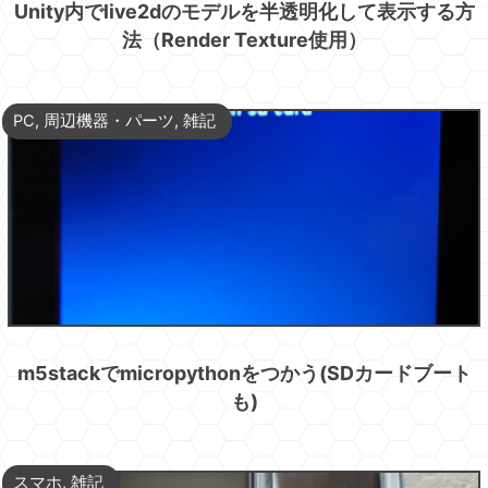
Unity内でlive2dのモデルを半透明化して表示する方
法（Render Texture使用）
PC
,
周辺機器・パーツ
,
雑記
m5stackでmicropythonをつかう(SDカードブート
も)
スマホ
,
雑記