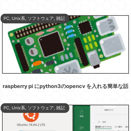
PC
,
Unix系
,
ソフトウェア
,
雑記
raspberry pi にpython3のopencv を入れる簡単な話
PC
,
Unix系
,
ソフトウェア
,
雑記