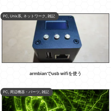
PC
,
Unix系
,
ネットワーク
,
雑記
armbianでusb wifiを使う
PC
,
周辺機器・パーツ
,
雑記