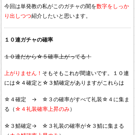
今回は単発教の私がこのガチャの闇を
数字をしっか
り出しつつ
紹介したいと思います。
１０連ガチャの確率
１０連だから☆５確率上がってる！
上がりません！
そもそもこれが間違いです。１０連
には☆４確定と☆３鯖確定がありますがこれらは
☆４確定 → ☆３の確率がすべて礼装☆４に集ま
る（
☆４礼装確率上昇のみ
）
☆３鯖確定→ ☆３礼装の確率が☆３鯖に集まる