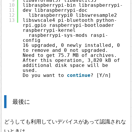
9
libavformat57 libavutil55 
t
10
libraspberrypi-bin libraspberrypi-
e
11
dev libraspberrypi-doc
r
に
12
libraspberrypi0 libswresample2 
つ
13
libswscale4 pi-bluetooth python-
い
て
rpi.gpio raspberrypi-bootloader 
raspberrypi-kernel
raspberrypi-sys-mods raspi-
config
16 upgraded, 0 newly installed, 0 
to remove and 0 not upgraded.
Need to get 75.7 MB of archives.
After this operation, 3,820 kB of 
additional disk space will be 
used.
Do you want to 
continue
? [Y
/n
]
最後に
どうしても利用していデバイスがあって認識されな
いときは、