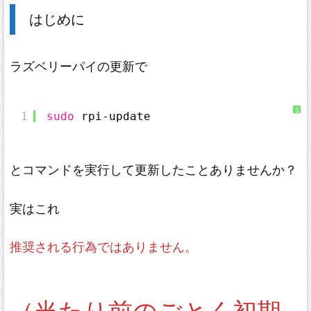
はじめに
ラズベリーパイの更新で
S
1
sudo
rpi-update
y
n
t
a
x
H
i
とコマンドを実行して更新したことありませんか？
g
h
l
i
g
実はこれ
h
t
e
r
に
推奨される行為ではありません。
つ
い
て