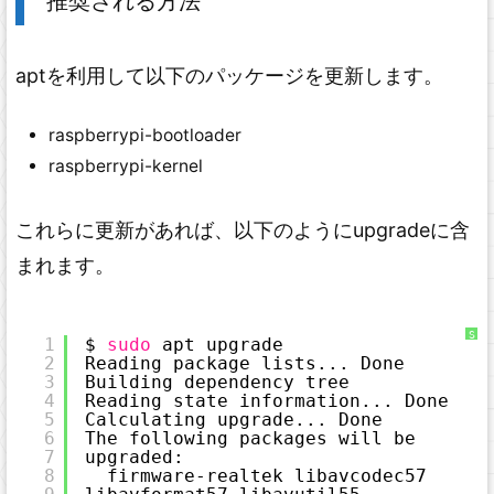
推奨される方法
aptを利用して以下のパッケージを更新します。
raspberrypi-bootloader
raspberrypi-kernel
これらに更新があれば、以下のようにupgradeに含
まれます。
S
1
$ 
sudo
apt upgrade
y
2
Reading package lists... Done
n
t
3
Building dependency tree
a
x
4
Reading state information... Done
H
5
Calculating upgrade... Done
i
g
6
The following packages will be 
h
7
upgraded:
l
i
8
firmware-realtek libavcodec57 
g
h