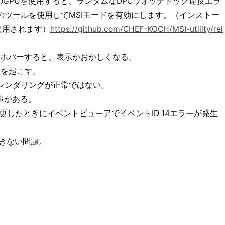
のGPUを使用すると、ランダムなDPCウォッチドッグ違反エラ
のツールを使用してMSIモードを有効にします。（インストー
が適用されます）
https://github.com/CHEF-KOCH/MSI-utility/rel
リンクをホバーすると、表示かおかしくなる。
ーンを起こす。
x上の霧のレンダリングが正常ではない。
す事がある。
e設定を変更したときにイベントビューアでイベントID 14エラーが発生
できない問題。