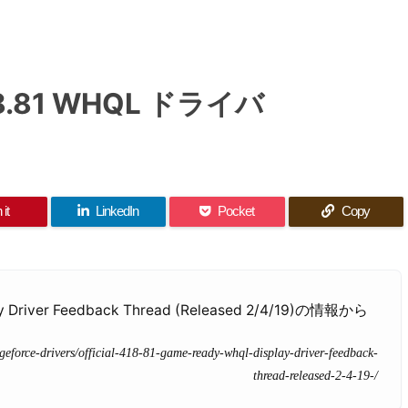
18.81 WHQL ドライバ
 it
LinkedIn
Pocket
Copy
lay Driver Feedback Thread (Released 2/4/19)の情報から
/geforce-drivers/official-418-81-game-ready-whql-display-driver-feedback-
thread-released-2-4-19-/