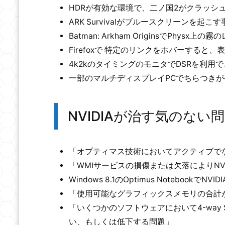
HDRが有効な環境で、二ノ国2がクラッシ
ARK Survivalがブルースクリーンを起こ
Batman: Arkham OriginsでPhy
Firefoxで 特定のリンクをホバーすると
4k2kのタイミングのモニタでDSRを利用
一部のマルチディスプレイPCでちらつき
NVIDIAが治す気のない
「オプティマス技術においてアクティブでない
「WMIサービスの損傷または欠落によりNV
Windows 8.1のOptimus Noteb
「使用可能なグラフィックスメモリの合計
「いくつかのソフトウェアにおいて4-way 
い、もしくは低下する問題」