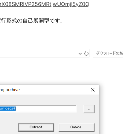
IysmX08SMRIVP256MRtjwUOmjl5yZ0Q
実行形式の自己展開型です。