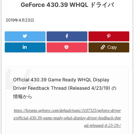
GeForce 430.39 WHQL ドライバ
2019年4月23日
Copy
Official 430.39 Game Ready WHQL Display
Driver Feedback Thread (Released 4/23/19) の
情報から
https://forums.geforce.com/default/topic/1107325/geforce-driver
s/official-430-39-game-ready-whql-display-driver-feedback-thre
ad-released-4-23-19-/