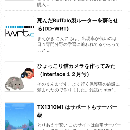
購入 ...
死んだBuffalo製ルーターを蘇らせ
る(DD-WRT)
まえがき こんにちは、出現率が低いのは
日々専門分野の学習に追われてるからって
こと ...
ひょっこり猫カメラを作ってみた
（Interface１２月号）
そのまんまです。よく行く保護猫の施設に
頼まれたので作りました。雑誌はInterf ...
TX1310M1 はサポートもサーバー
級
とりあえず安い このサイトは自宅サーバー