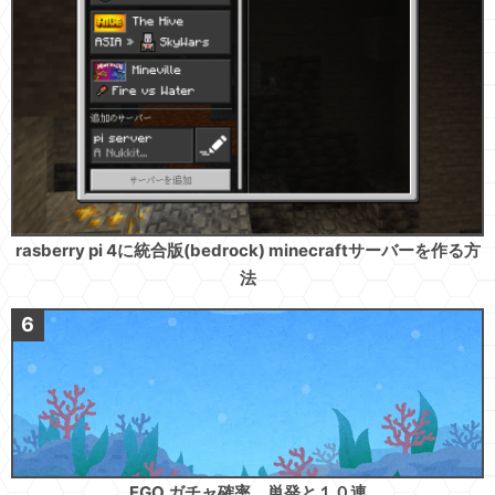
rasberry pi 4に統合版(bedrock) minecraftサーバーを作る方
法
FGO ガチャ確率 単発と１０連