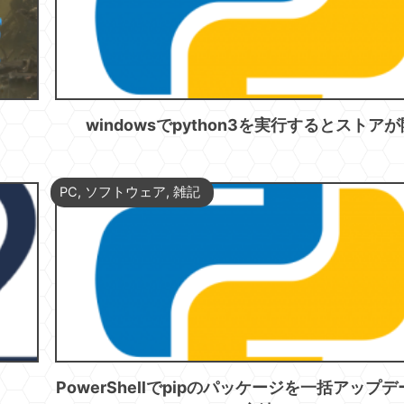
windowsでpython3を実行するとストア
PC
,
ソフトウェア
,
雑記
PowerShellでpipのパッケージを一括アップ