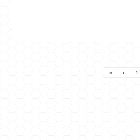
«
‹
1