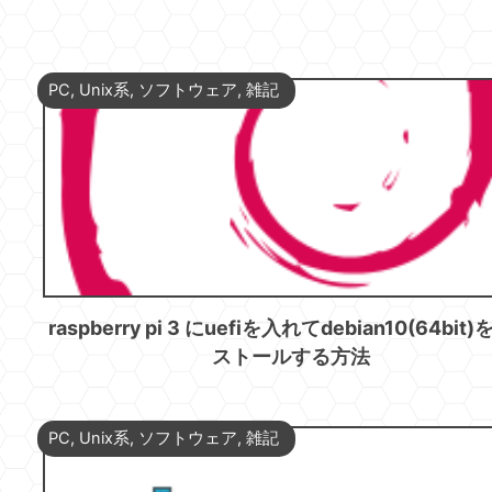
PC
,
Unix系
,
ソフトウェア
,
雑記
raspberry pi 3 にuefiを入れてdebian10(64bit
ストールする方法
PC
,
Unix系
,
ソフトウェア
,
雑記