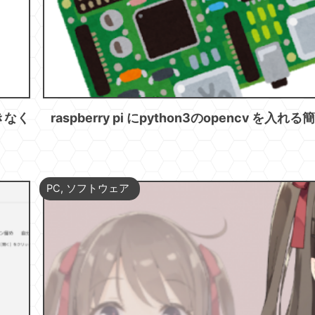
きなく
raspberry pi にpython3のopencv を入れ
PC
,
ソフトウェア