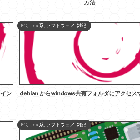
方法
PC
,
Unix系
,
ソフトウェア
,
雑記
)をイン
debian からwindows共有フォルダにアクセ
PC
,
Unix系
,
ソフトウェア
,
雑記