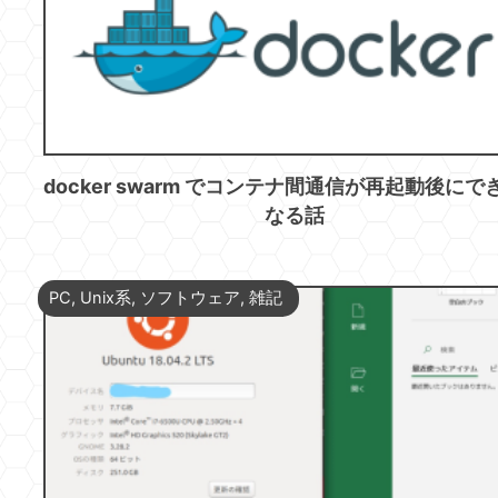
docker swarm でコンテナ間通信が再起動後にで
なる話
PC
,
Unix系
,
ソフトウェア
,
雑記