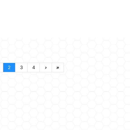
2
3
4
›
»