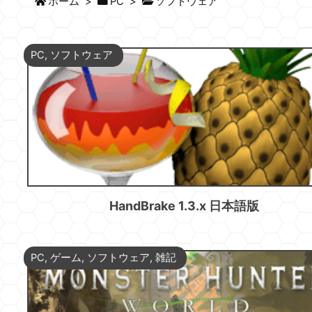
ホーム
>
PC
>
ソフトウェア
PC
,
ソフトウェア
HandBrake 1.3.x 日本語版
PC
,
ゲーム
,
ソフトウェア
,
雑記