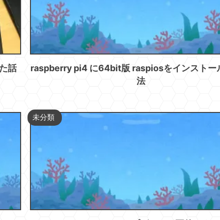
した話
raspberry pi4 に64bit版 raspiosをインス
法
未分類