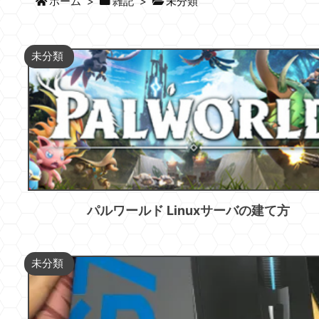
ホーム
>
雑記
>
未分類
未分類
パルワールド Linuxサーバの建て方
未分類