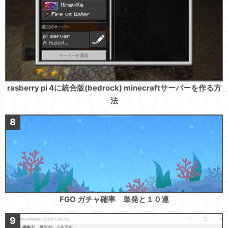
rasberry pi 4に統合版(bedrock) minecraftサーバーを作る方
法
FGO ガチャ確率 単発と１０連