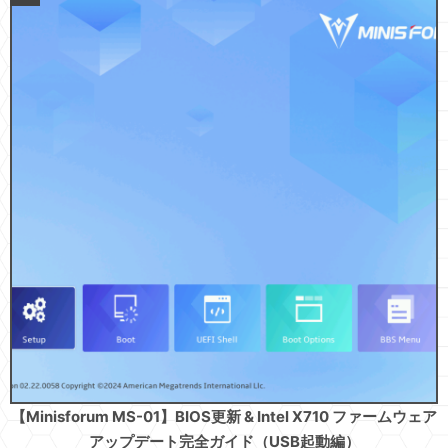
【Minisforum MS-01】BIOS更新 & Intel X710 ファームウェア
アップデート完全ガイド（USB起動編）