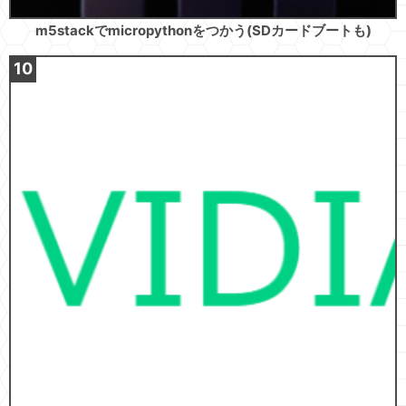
m5stackでmicropythonをつかう(SDカードブートも)