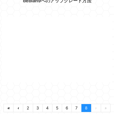
debian9へのアップグレード方法
«
‹
2
3
4
5
6
7
8
›
»