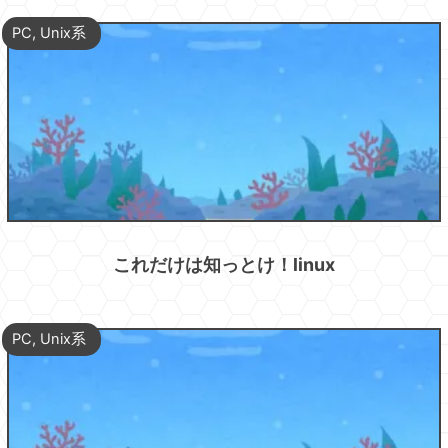
PC
,
Unix系
これだけは知っとけ！linux
PC
,
Unix系