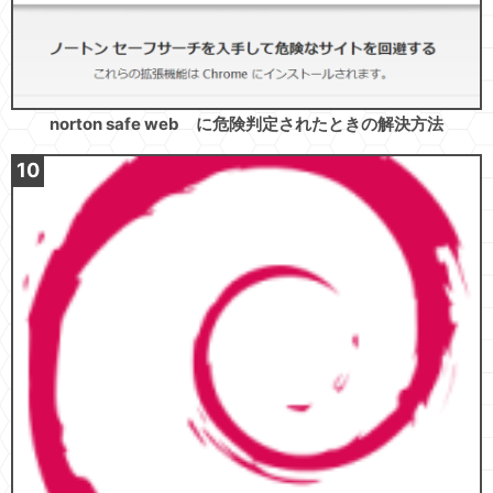
norton safe web に危険判定されたときの解決方法