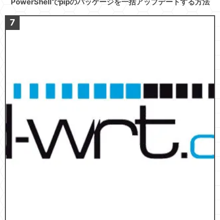
PowerShellでpipのパッケージを一括アップデートする方法