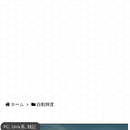
ホーム
>
自動輝度
PC
,
Unix系
,
雑記