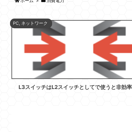
ホーム
>
消費電力
PC
,
ネットワーク
L3スイッチはL2スイッチとしてで使うと非効